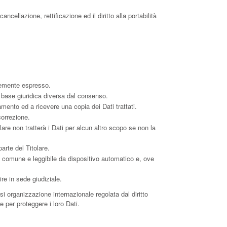
ncellazione, rettificazione ed il diritto alla portabilità
temente espresso.
a base giuridica diversa dal consenso.
tamento ed a ricevere una copia dei Dati trattati.
correzione.
olare non tratterà i Dati per alcun altro scopo se non la
arte del Titolare.
uso comune e leggibile da dispositivo automatico e, ove
re in sede giudiziale.
asi organizzazione internazionale regolata dal diritto
 per proteggere i loro Dati.