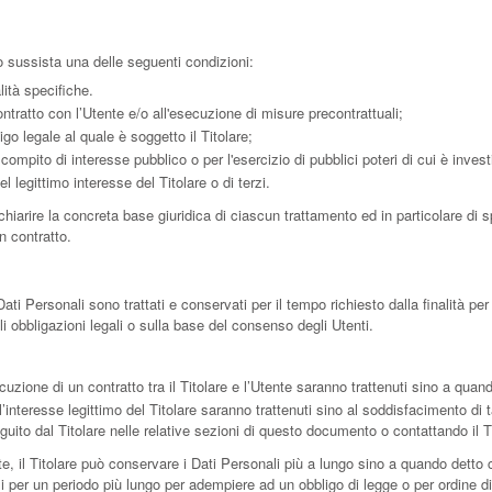
aso sussista una delle seguenti condizioni:
lità specifiche.
ntratto con l’Utente e/o all'esecuzione di misure precontrattuali;
go legale al quale è soggetto il Titolare;
ompito di interesse pubblico o per l'esercizio di pubblici poteri di cui è investit
 legittimo interesse del Titolare o di terzi.
iarire la concreta base giuridica di ciascun trattamento ed in particolare di sp
n contratto.
 Personali sono trattati e conservati per il tempo richiesto dalla finalità per
i obbligazioni legali o sulla base del consenso degli Utenti.
ecuzione di un contratto tra il Titolare e l’Utente saranno trattenuti sino a qua
all’interesse legittimo del Titolare saranno trattenuti sino al soddisfacimento di 
eguito dal Titolare nelle relative sezioni di questo documento o contattando il T
, il Titolare può conservare i Dati Personali più a lungo sino a quando detto 
 per un periodo più lungo per adempiere ad un obbligo di legge o per ordine di 