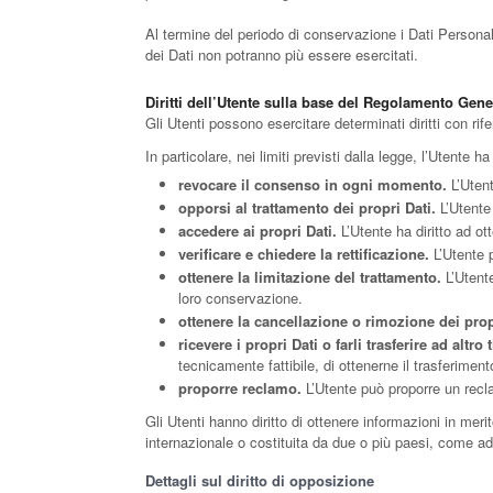
Al termine del periodo di conservazione i Dati Personali s
dei Dati non potranno più essere esercitati.
Diritti dell’Utente sulla base del Regolamento Gene
Gli Utenti possono esercitare determinati diritti con rifer
In particolare, nei limiti previsti dalla legge, l’Utente ha i
revocare il consenso in ogni momento.
L’Utent
opporsi al trattamento dei propri Dati.
L’Utente 
accedere ai propri Dati.
L’Utente ha diritto ad ott
verificare e chiedere la rettificazione.
L’Utente p
ottenere la limitazione del trattamento.
L’Utente
loro conservazione.
ottenere la cancellazione o rimozione dei prop
ricevere i propri Dati o farli trasferire ad altro t
tecnicamente fattibile, di ottenerne il trasferiment
proporre reclamo.
L’Utente può proporre un reclam
Gli Utenti hanno diritto di ottenere informazioni in merit
internazionale o costituita da due o più paesi, come ad
Dettagli sul diritto di opposizione