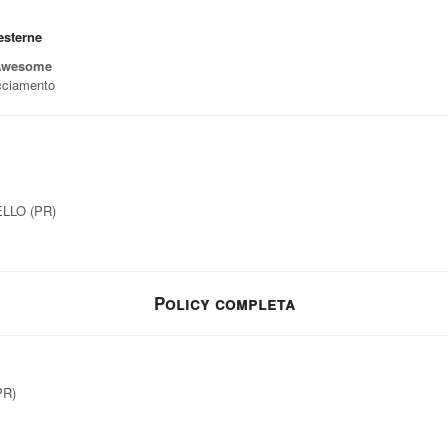
esterne
 Awesome
acciamento
RELLO (PR)
Policy completa
PR)