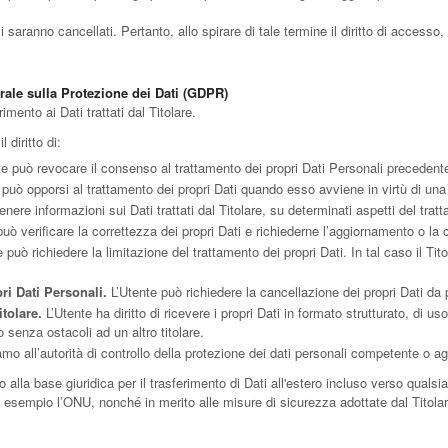
aranno cancellati. Pertanto, allo spirare di tale termine il diritto di accesso, ca
rale sulla Protezione dei Dati (GDPR)
imento ai Dati trattati dal Titolare.
l diritto di:
e può revocare il consenso al trattamento dei propri Dati Personali preceden
può opporsi al trattamento dei propri Dati quando esso avviene in virtù di un
enere informazioni sui Dati trattati dal Titolare, su determinati aspetti del trat
uò verificare la correttezza dei propri Dati e richiederne l’aggiornamento o la 
 può richiedere la limitazione del trattamento dei propri Dati. In tal caso il Tit
ri Dati Personali.
L’Utente può richiedere la cancellazione dei propri Dati da p
itolare.
L’Utente ha diritto di ricevere i propri Dati in formato strutturato, di 
o senza ostacoli ad un altro titolare.
o all’autorità di controllo della protezione dei dati personali competente o agi
o alla base giuridica per il trasferimento di Dati all'estero incluso verso qualsi
 esempio l’ONU, nonché in merito alle misure di sicurezza adottate dal Titolare