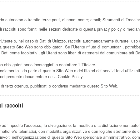
do autonomo o tramite terze parti, ci sono: nome; email; Strumenti di Tracciam
 raccolti sono forniti nelle sezioni dedicate di questa privacy policy o mediante
l'Utente o, nel caso di Dati di Utilizzo, raccolti automaticamente durante l'uso
da questo Sito Web sono obbligatori. Se l’Utente rifiuta di comunicarli, potrebb
i Dati come facoltativi, gli Utenti sono liberi di astenersi dal comunicare tali
 obbligatori sono incoraggiati a contattare il Titolare.
acciamento - da parte di questo Sito Web o dei titolari dei servizi terzi utilizzat
itte nel presente documento e nella Cookie Policy.
 di terzi ottenuti, pubblicati o condivisi mediante questo Sito Web.
i raccolti
e ad impedire l’accesso, la divulgazione, la modifica o la distruzione non autor
atici e/o telematici, con modalità organizzative e con logiche strettamente corre
oinvolti nell’organizzazione di questo Sito Web (personale amministrativo, com