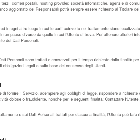
ci terzi, corrieri postali, hosting provider, società informatiche, agenzie di c
lenco aggiornato dei Responsabili potrà sempre essere richiesto al Titolare de
ed in ogni altro luogo in cui le parti coinvolte nel trattamento siano localizzate.
 in un paese diverso da quello in cui l’Utente si trova. Per ottenere ulteriori i
nto dei Dati Personali.
 Personali sono trattati e conservati per il tempo richiesto dalla finalità per
i obbligazioni legali o sulla base del consenso degli Utenti.
i
 di fornire il Servizio, adempiere agli obblighi di legge, rispondere a richieste o 
attività dolose o fraudolente, nonché per le seguenti finalità: Contattare l'Utent
rattamento e sui Dati Personali trattati per ciascuna finalità, l’Utente può fare 
ali